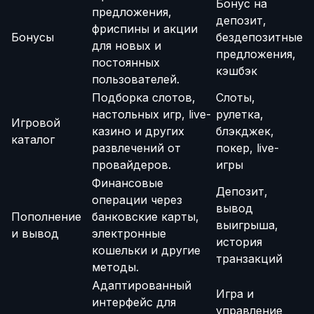
Бонус на
предложения,
депозит,
фриспины и акции
Бонусы
бездепозитные
для новых и
предложения,
постоянных
кэшбэк
пользователей.
Подборка слотов,
Слоты,
настольных игр, live-
рулетка,
Игровой
казино и других
блэкджек,
каталог
развлечений от
покер, live-
провайдеров.
игры
Финансовые
Депозит,
операции через
вывод
Пополнение
банковские карты,
выигрыша,
и вывод
электронные
история
кошельки и другие
транзакций
методы.
Адаптированный
Игра и
интерфейс для
управление