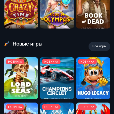
Новые игры
Все игры
НОВИНКА
НОВИНКА
НОВИНКА
НОВИНКА
НОВИНКА
НОВИНКА