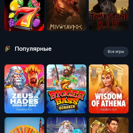
Популярные
Все игры