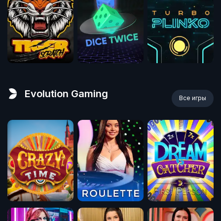
Evolution Gaming
Все игры