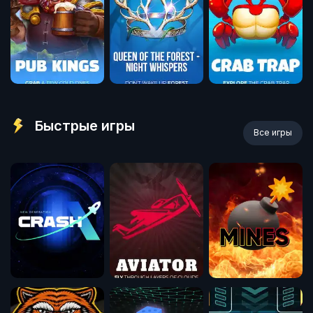
Быстрые игры
Все игры