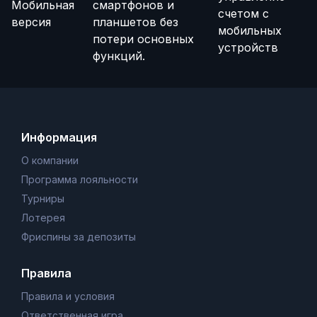
Мобильная
смартфонов и
счетом с
версия
планшетов без
мобильных
потери основных
устройств
функций.
Информация
О компании
Программа лояльности
Турниры
Лотерея
Фриспины за депозиты
Правила
Правила и условия
Ответственная игра