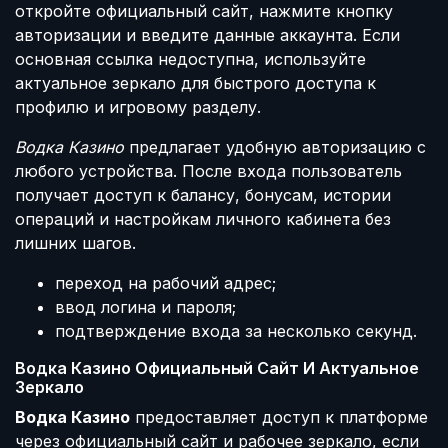
откройте официальный сайт, нажмите кнопку
авторизации и введите данные аккаунта. Если
основная ссылка недоступна, используйте
актуальное зеркало для быстрого доступа к
профилю и игровому разделу.
Водка Казино
предлагает удобную авторизацию с
любого устройства. После входа пользователь
получает доступ к балансу, бонусам, истории
операций и настройкам личного кабинета без
лишних шагов.
переход на рабочий адрес;
ввод логина и пароля;
подтверждение входа за несколько секунд.
Водка Казино Официальный Сайт И Актуальное
Зеркало
Водка Казино
предоставляет доступ к платформе
через официальный сайт и рабочее зеркало, если