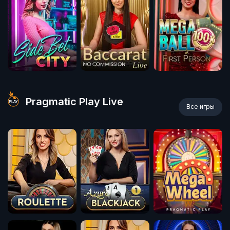
Pragmatic Play Live
Все игры