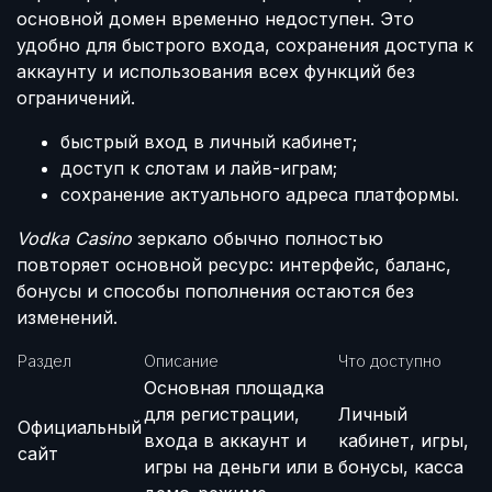
основной домен временно недоступен. Это
удобно для быстрого входа, сохранения доступа к
аккаунту и использования всех функций без
ограничений.
быстрый вход в личный кабинет;
доступ к слотам и лайв-играм;
сохранение актуального адреса платформы.
Vodka Casino
зеркало обычно полностью
повторяет основной ресурс: интерфейс, баланс,
бонусы и способы пополнения остаются без
изменений.
Раздел
Описание
Что доступно
Основная площадка
для регистрации,
Личный
Официальный
входа в аккаунт и
кабинет, игры,
сайт
игры на деньги или в
бонусы, касса