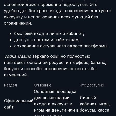
основной домен временно недоступен. Это
удобно для быстрого входа, сохранения доступа к
аккаунту и использования всех функций без
ограничений.
быстрый вход в личный кабинет;
доступ к слотам и лайв-играм;
сохранение актуального адреса платформы.
Vodka Casino
зеркало обычно полностью
повторяет основной ресурс: интерфейс, баланс,
бонусы и способы пополнения остаются без
изменений.
Раздел
Описание
Что доступно
Основная площадка
для регистрации,
Личный
Официальный
входа в аккаунт и
кабинет, игры,
сайт
игры на деньги или в
бонусы, касса