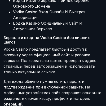
Водка Казино Зеркало При Блокировке
Основного Домена
Vodka Casino Вход Онлайн И Быстрая
Авторизация
Водка Казино Официальный Сайт И
Актуальное Зеркало
Зеркало и вход на Vodka Casino без лишних
шагов
Vodka Casino предлагает быстрый доступ к
аккаунту через официальный сайт и рабочее
зеркало. Пользователю важно проверять адрес
страницы перед авторизацией и использовать
только актуальные ссылки.
Для входа обычно нужны логин, пароль и
подтверждение при включённой защите. На
мобильных устройствах сайт сохраняет основные
разделы, включая кассу, профиль и историю
операций.