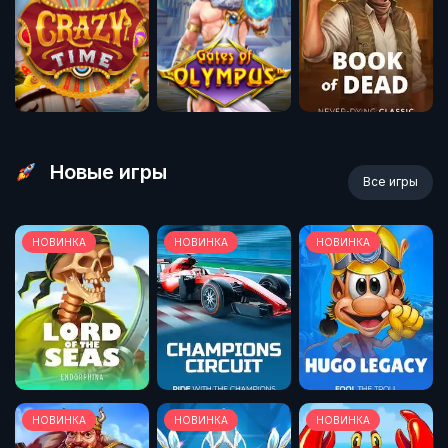
Новые игры
Все игры
НОВИНКА
НОВИНКА
НОВИНКА
НОВИНКА
НОВИНКА
НОВИНКА