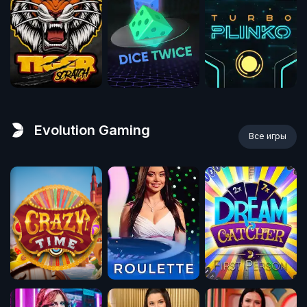
Evolution Gaming
Все игры