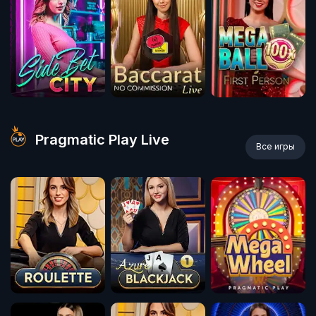
Pragmatic Play Live
Все игры