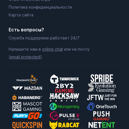
Политика конфиденциальности
Карта сайта
Есть вопросы?
Служба поддержки работает 24/7
Напишите нам в
online chat
или на почту
[email protected]