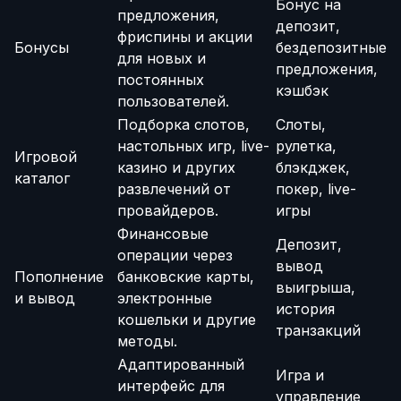
Бонус на
предложения,
депозит,
фриспины и акции
Бонусы
бездепозитные
для новых и
предложения,
постоянных
кэшбэк
пользователей.
Подборка слотов,
Слоты,
настольных игр, live-
рулетка,
Игровой
казино и других
блэкджек,
каталог
развлечений от
покер, live-
провайдеров.
игры
Финансовые
Депозит,
операции через
вывод
Пополнение
банковские карты,
выигрыша,
и вывод
электронные
история
кошельки и другие
транзакций
методы.
Адаптированный
Игра и
интерфейс для
управление