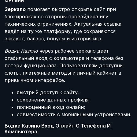
Онлайн
Зеркало
помогает быстро открыть сайт при
блокировках со стороны провайдера или
технических ограничениях. Актуальная ссылка
ведёт на ту же платформу, где сохраняются
аккаунт, баланс, бонусы и история игр.
Водка Казино
через рабочее зеркало даёт
стабильный вход с компьютера и телефона без
потери функционала. Пользователям доступны
слоты, платежные методы и личный кабинет в
привычном интерфейсе.
быстрый доступ к сайту;
сохранение данных профиля;
полноценный вход онлайн;
совместимость с мобильными устройствами.
Водка Казино Вход Онлайн С Телефона И
Компьютера