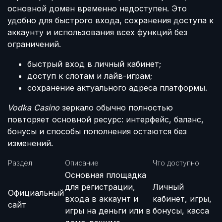
основной домен временно недоступен. Это
удобно для быстрого входа, сохранения доступа к
аккаунту и использования всех функций без
ограничений.
быстрый вход в личный кабинет;
доступ к слотам и лайв-играм;
сохранение актуального адреса платформы.
Vodka Casino
зеркало обычно полностью
повторяет основной ресурс: интерфейс, баланс,
бонусы и способы пополнения остаются без
изменений.
Раздел
Описание
Что доступно
Основная площадка
для регистрации,
Личный
Официальный
входа в аккаунт и
кабинет, игры,
сайт
игры на деньги или в
бонусы, касса