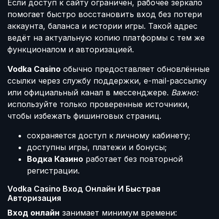
Если доступ к сайту ограничен, рабочее зеркало
помогает быстро восстановить вход без потери
аккаунта, баланса и истории игры. Такой адрес
ведёт на актуальную копию платформы с тем же
функционалом и авторизацией.
Vodka Casino
обычно предоставляет обновлённые
ссылки через службу поддержки, e-mail-рассылку
или официальный канал в мессенджере.
Важно:
используйте только проверенные источники,
чтобы избежать фишинговых страниц.
сохраняется доступ к личному кабинету;
доступны игры, платежи и бонусы;
Водка Казино
работает без повторной
регистрации.
Vodka Casino Вход Онлайн И Быстрая
Авторизация
Вход онлайн
занимает минимум времени: