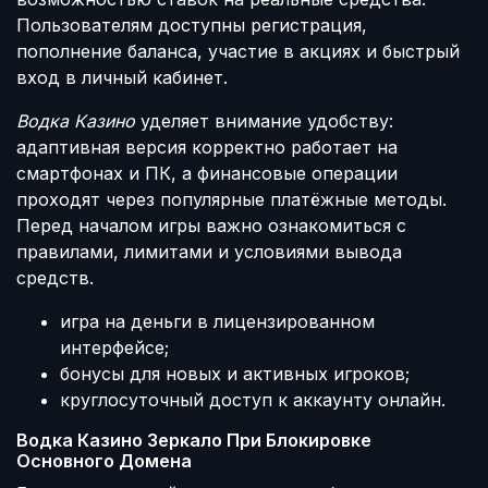
Пользователям доступны регистрация,
пополнение баланса, участие в акциях и быстрый
вход в личный кабинет.
Водка Казино
уделяет внимание удобству:
адаптивная версия корректно работает на
смартфонах и ПК, а финансовые операции
проходят через популярные платёжные методы.
Перед началом игры важно ознакомиться с
правилами, лимитами и условиями вывода
средств.
игра на деньги в лицензированном
интерфейсе;
бонусы для новых и активных игроков;
круглосуточный доступ к аккаунту онлайн.
Водка Казино Зеркало При Блокировке
Основного Домена