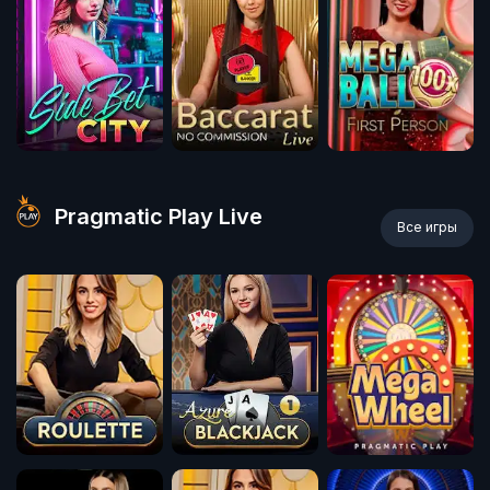
Pragmatic Play Live
Все игры