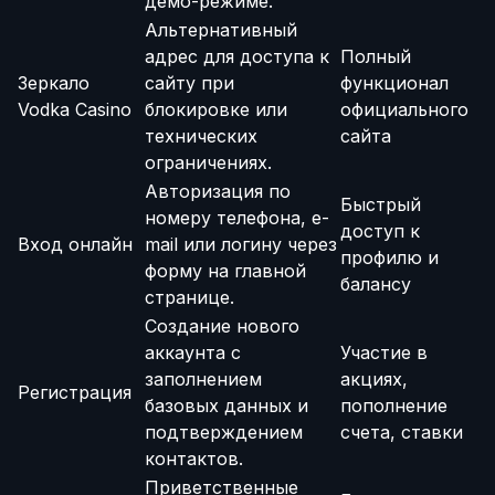
демо-режиме.
Альтернативный
адрес для доступа к
Полный
Зеркало
сайту при
функционал
Vodka Casino
блокировке или
официального
технических
сайта
ограничениях.
Авторизация по
Быстрый
номеру телефона, e-
доступ к
Вход онлайн
mail или логину через
профилю и
форму на главной
балансу
странице.
Создание нового
аккаунта с
Участие в
заполнением
акциях,
Регистрация
базовых данных и
пополнение
подтверждением
счета, ставки
контактов.
Приветственные