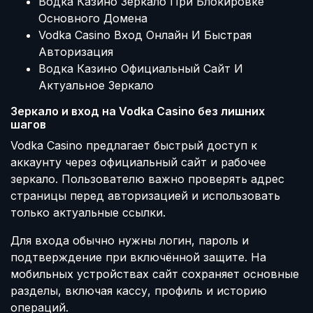
Водка Казино Зеркало При Блокировке
Основного Домена
Vodka Casino Вход Онлайн И Быстрая
Авторизация
Водка Казино Официальный Сайт И
Актуальное Зеркало
Зеркало и вход на Vodka Casino без лишних
шагов
Vodka Casino предлагает быстрый доступ к
аккаунту через официальный сайт и рабочее
зеркало. Пользователю важно проверять адрес
страницы перед авторизацией и использовать
только актуальные ссылки.
Для входа обычно нужны логин, пароль и
подтверждение при включённой защите. На
мобильных устройствах сайт сохраняет основные
разделы, включая кассу, профиль и историю
операций.