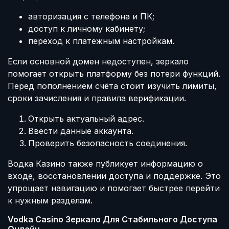
авторизация с телефона и ПК;
доступ к личному кабинету;
переход к платежным настройкам.
Если основной домен недоступен, зеркало
помогает открыть платформу без потери функций.
Перед пополнением счёта стоит изучить лимиты,
сроки зачисления и правила верификации.
Открыть актуальный адрес.
Ввести данные аккаунта.
Проверить безопасность соединения.
Водка Казино также публикует информацию о
входе, восстановлении доступа и поддержке. Это
упрощает навигацию и помогает быстрее перейти
к нужным разделам.
Vodka Casino Зеркало Для Стабильного Доступа